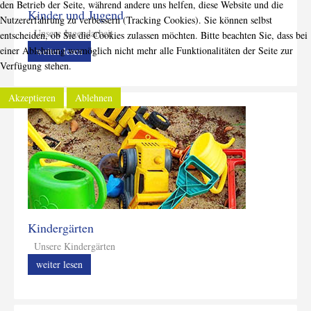
den Betrieb der Seite, während andere uns helfen, diese Website und die
Kinder und Jugend
Nutzererfahrung zu verbessern (Tracking Cookies). Sie können selbst
Unsere Jugendarbeit
entscheiden, ob Sie die Cookies zulassen möchten. Bitte beachten Sie, dass bei
einer Ablehnung womöglich nicht mehr alle Funktionalitäten der Seite zur
weiter lesen
Verfügung stehen.
Akzeptieren
Ablehnen
Kindergärten
Unsere Kindergärten
weiter lesen